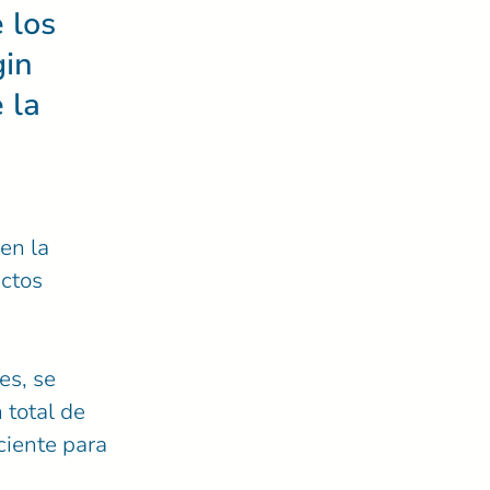
 los
gin
 la
en la
ectos
es, se
 total de
ciente para