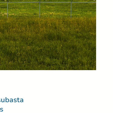
 subasta
s