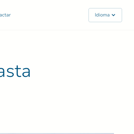
actar
Idioma
asta