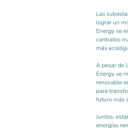
Las subasta
lograr un m
Energy se en
contratos m
más ecológic
A pesar de 
Energy se m
renovable en
para transfo
futuro más 
Juntos, est
energías re