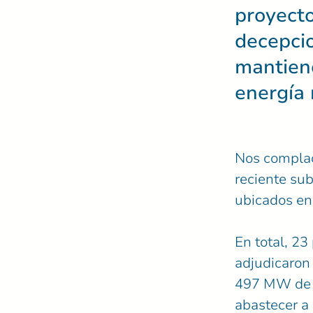
proyecto
decepcio
mantien
energía 
Nos complac
reciente su
ubicados en
En total, 23
adjudicaron 
497 MW de el
abastecer a