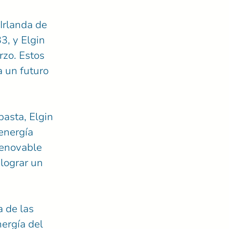
Irlanda de
3, y Elgin
rzo. Estos
a un futuro
basta, Elgin
energía
renovable
 lograr un
 de las
ergía del