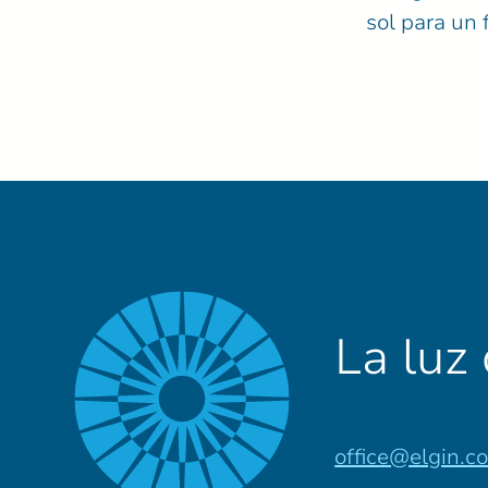
sol para un 
La luz
office@elgin.c