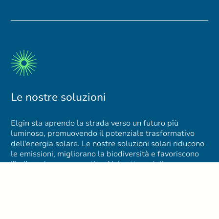
Le nostre soluzioni
Elgin sta aprendo la strada verso un futuro più
luminoso, promuovendo il potenziale trasformativo
dell'energia solare. Le nostre soluzioni solari riducono
le emissioni, migliorano la biodiversità e favoriscono
l'indipendenza energetica. Nel settore dello
stoccaggio, Elgin utilizza sistemi di batterie
all'avanguardia per la sicurezza della rete,
l'adattabilità e un sistema energetico a zero emissioni
di carbonio