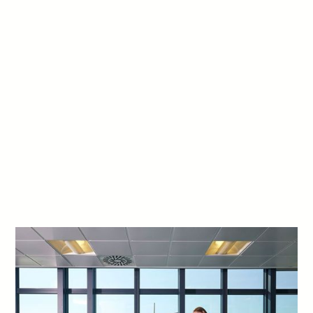
Wir feiern eigene Siege und würdigen Erfolge.
Agilität
Wir sind immer neugierig und fragen: „Was
kommt als nächstes". Wir nehmen Veränderung
an, handeln schnell und lernen uns gemeinsam
an neue Situationen anzupassen.