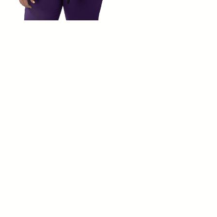
Sicherheit steht bei uns an erster Stelle – sie ist
in allem, was wir tun, verankert. Wir fördern eine
Kultur des bewussten Handelns und schützen
die Sicherheit unserer Gemeinschaften.
Integrität
Wir legen Wert auf Transparenz und Integrität,
Respekt und offene Kommunikation, die für uns
von zentraler Bedeutung sind. Wir sind uns
bewusst, dass sich unser Handeln auf zukünftige
Generationen auswirkt.
Exzellenz
Wir überwinden Grenzen und sind innovativ. Wir
sind stolz darauf, Erstklassigkeit zu verkörpern.