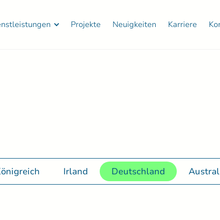
enstleistungen
Projekte
Neuigkeiten
Karriere
Ko
Königreich
Irland
Deutschland
Austral